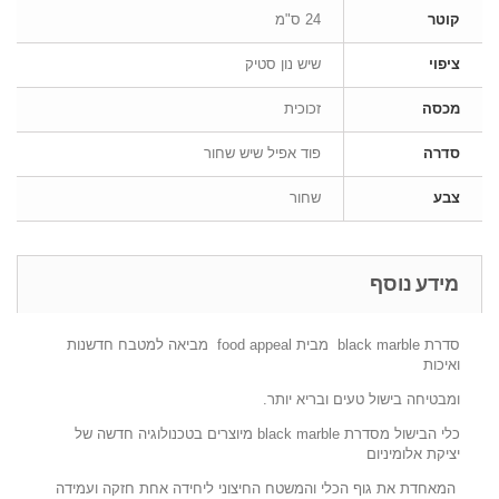
קוטר
24 ס"מ
ציפוי
שיש נון סטיק
מכסה
זכוכית
סדרה
פוד אפיל שיש שחור
צבע
שחור
מידע נוסף
סדרת black marble מבית food appeal מביאה למטבח חדשנות
ואיכות
ומבטיחה בישול טעים ובריא יותר.
כלי הבישול מסדרת black marble מיוצרים בטכנולוגיה חדשה של
יציקת אלומיניום
המאחדת את גוף הכלי והמשטח החיצוני ליחידה אחת חזקה ועמידה