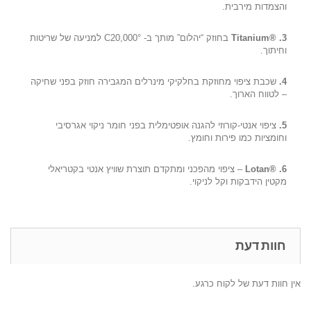
והצמדות מירבית.
3.
®
Titanium
בחוזק “יהלום” מותך ב- 20,000°
C
למניעה של שריטות
וחיתוך.
4.
שכבת ציפוי מחוזקת בחלקיקי מינרלים המגבירה חוזק בפני שחיקה
– לטווח הארוך.
5.
ציפוי אנטי-קורוזי להגנה אופטימלית בפני חומר ניקוי אגרסיבי
וחומציות כמו פירות וחומץ.
6.
®
Lotan
– ציפוי מהפכני ומתקדם תוצרת שוויץ אנטי בקטריאלי
מקטין הידבקות וקל לניקוי.
חוות דעת
אין חוות דעת של לקוח כרגע.